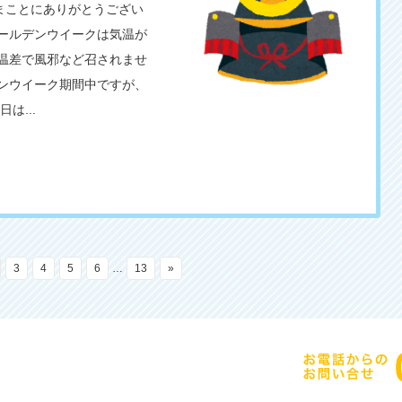
まことにありがとうござい
ールデンウイークは気温が
温差で風邪など召されませ
ンウイーク期間中ですが、
は...
3
4
5
6
…
13
»